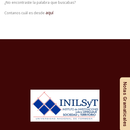
¿No encontraste la palabra que buscabas?
aquí
Contanos cuál es desde
Notas Gramaticales