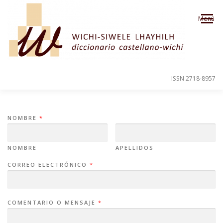
Saltar al contenido
Menú
ISSN 2718-8957
PRESENTACIÓN
PARA EL USUARIO
NOMBRE
*
ORDEN ALFABÉTICO
CRÉDITOS
NOMBRE
APELLIDOS
CORREO ELECTRÓNICO
*
COMENTARIO O MENSAJE
*