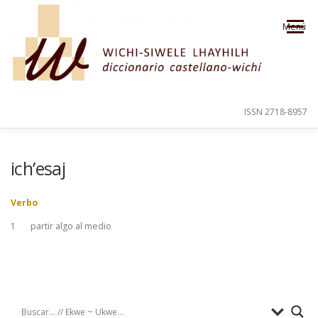
Saltar al contenido
Menú
ISSN 2718-8957
PRESENTACIÓN
PARA EL USUARIO
ich’esaj
Verbo
ORDEN ALFABÉTICO
CRÉDITOS
1
partir algo al medio