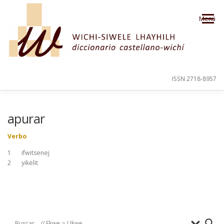
Saltar al contenido
Menú
ISSN 2718-8957
PRESENTACIÓN
PARA EL USUARIO
apurar
Verbo
ORDEN ALFABÉTICO
CRÉDITOS
1 ifwitsenej
2 yikelit