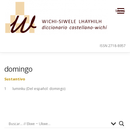
Saltar al contenido
Menú
ISSN 2718-8957
PRESENTACIÓN
PARA EL USUARIO
domingo
Sustantivo
ORDEN ALFABÉTICO
CRÉDITOS
1 luminku (Del español: domingo)