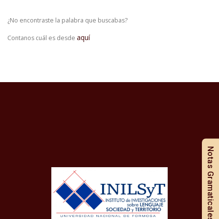
¿No encontraste la palabra que buscabas?
aquí
Contanos cuál es desde
Notas Gramaticales