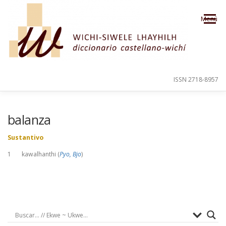
Saltar al contenido
Menú
ISSN 2718-8957
PRESENTACIÓN
PARA EL USUARIO
balanza
Sustantivo
ORDEN ALFABÉTICO
CRÉDITOS
1 kawalhanthi (
Pyo, Bjo
)