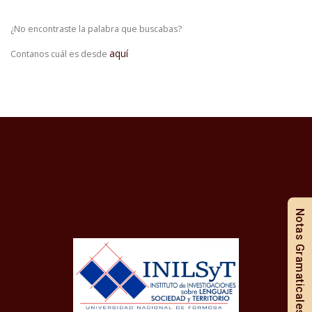
¿No encontraste la palabra que buscabas?
aquí
Contanos cuál es desde
Notas Gramaticales