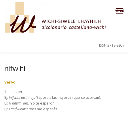
Saltar al contenido
Menú
ISSN 2718-8957
PRESENTACIÓN
PARA EL USUARIO
nifwlhi
Verbo
ORDEN ALFABÉTICO
CRÉDITOS
1
esperar
Ej:
Inifwlhi atsinhay.
‘Espera a las mujeres (que se acercan).’
Ej:
N’nifwlhi’am.
‘Yo te espero.’
Ej:
Lanifwlhin’u.
‘Vos me esperás.’