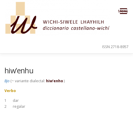
Saltar al contenido
Menú
ISSN 2718-8957
PRESENTACIÓN
PARA EL USUARIO
hiw’enhu
Bjo
(~ variante dialectal:
hiw’enho
)
ORDEN ALFABÉTICO
CRÉDITOS
Verbo
1
dar
2
regalar