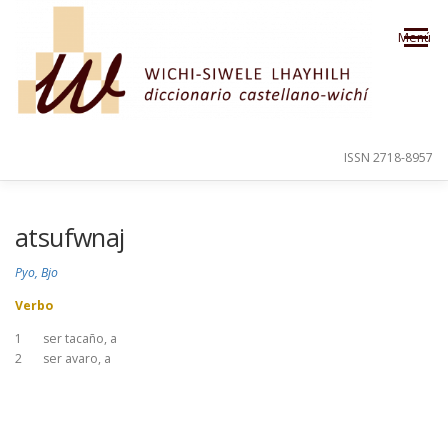
Saltar al contenido
Menú
ISSN 2718-8957
PRESENTACIÓN
PARA EL USUARIO
atsufwnaj
Pyo, Bjo
ORDEN ALFABÉTICO
CRÉDITOS
Verbo
1
ser tacaño, a
2
ser avaro, a