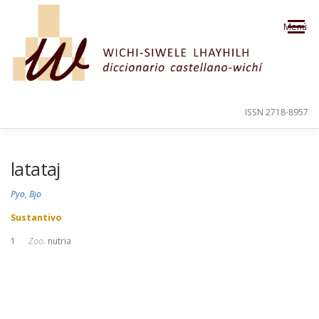
Saltar al contenido
Menú
ISSN 2718-8957
PRESENTACIÓN
PARA EL USUARIO
latataj
Pyo, Bjo
ORDEN ALFABÉTICO
CRÉDITOS
Sustantivo
1
Zoo.
nutria