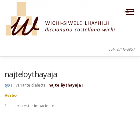
Saltar al contenido
Menú
ISSN 2718-8957
PRESENTACIÓN
PARA EL USUARIO
najteloythayaja
Bjo
(~ variante dialectal:
najteläythayaja
)
ORDEN ALFABÉTICO
CRÉDITOS
Verbo
1
ser o estar impaciente