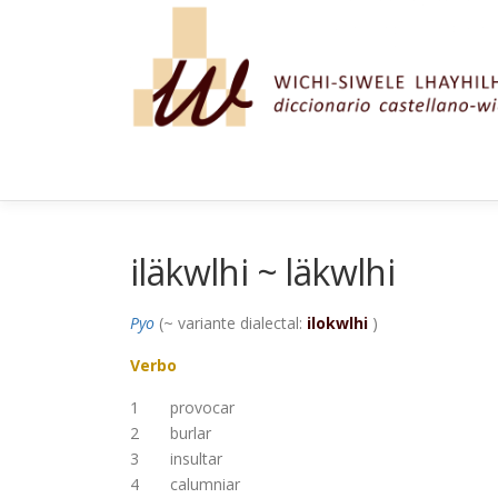
Saltar al contenido
iläkwlhi ~ läkwlhi
Pyo
(~ variante dialectal:
ilokwlhi
)
Verbo
1
provocar
2
burlar
3
insultar
4
calumniar