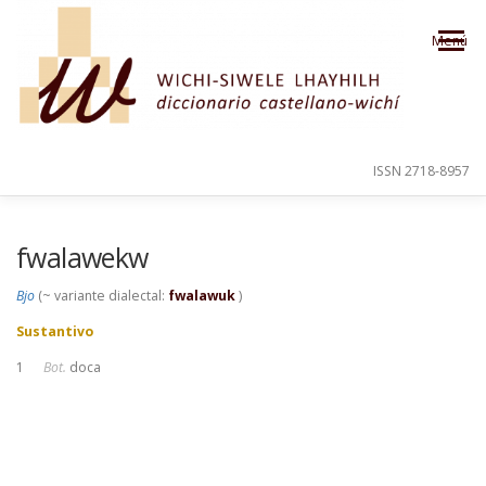
Saltar al contenido
Menú
ISSN 2718-8957
PRESENTACIÓN
PARA EL USUARIO
fwalawekw
Bjo
(~ variante dialectal:
fwalawuk
)
ORDEN ALFABÉTICO
CRÉDITOS
Sustantivo
1
Bot.
doca