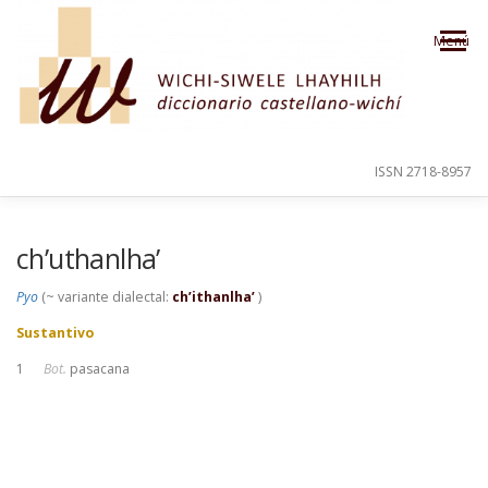
Saltar al contenido
Menú
ISSN 2718-8957
PRESENTACIÓN
PARA EL USUARIO
ch’uthanlha’
Pyo
(~ variante dialectal:
ch’ithanlha’
)
ORDEN ALFABÉTICO
CRÉDITOS
Sustantivo
1
Bot.
pasacana