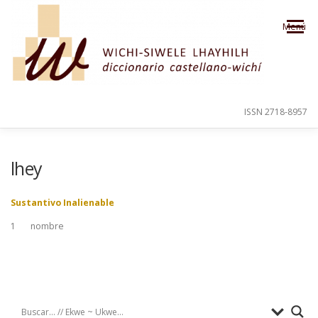
Saltar al contenido
Menú
ISSN 2718-8957
PRESENTACIÓN
PARA EL USUARIO
lhey
Sustantivo Inalienable
ORDEN ALFABÉTICO
CRÉDITOS
1
nombre