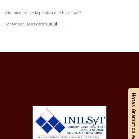
¿No encontraste la palabra que buscabas?
aquí
Contanos cuál es desde
Notas Gramaticales