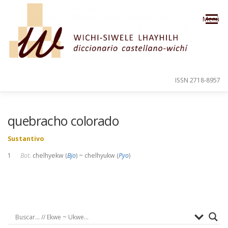
Saltar al contenido
Menú
ISSN 2718-8957
PRESENTACIÓN
PARA EL USUARIO
quebracho colorado
Sustantivo
ORDEN ALFABÉTICO
CRÉDITOS
1
Bot.
chelhyekw (
Bjo
) ~ chelhyukw (
Pyo
)