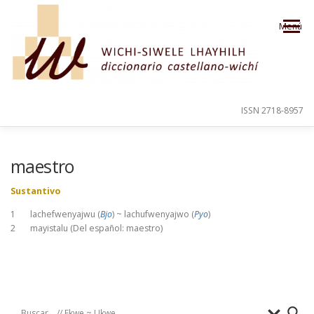
Saltar al contenido
Menú
ISSN 2718-8957
PRESENTACIÓN
PARA EL USUARIO
maestro
Sustantivo
ORDEN ALFABÉTICO
CRÉDITOS
1 lachefwenyajwu (
Bjo
) ~ lachufwenyajwo (
Pyo
)
2 mayistalu (Del español: maestro)