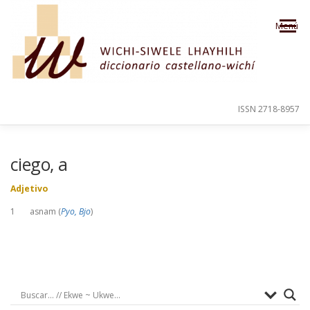
Saltar al contenido
Menú
ISSN 2718-8957
PRESENTACIÓN
PARA EL USUARIO
ciego, a
Adjetivo
ORDEN ALFABÉTICO
CRÉDITOS
1 asnam (
Pyo, Bjo
)