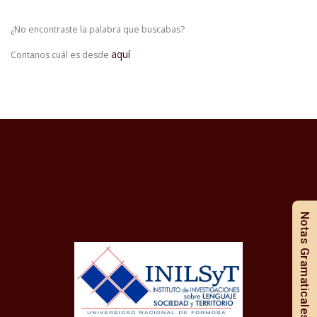
¿No encontraste la palabra que buscabas?
aquí
Contanos cuál es desde
Notas Gramaticales