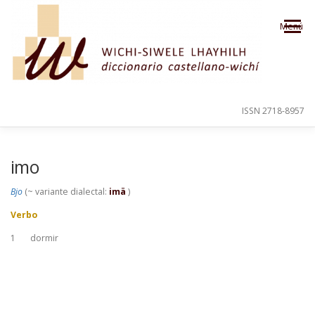
Saltar al contenido
Menú
ISSN 2718-8957
PRESENTACIÓN
PARA EL USUARIO
imo
Bjo
(~ variante dialectal:
imä
)
ORDEN ALFABÉTICO
CRÉDITOS
Verbo
1
dormir