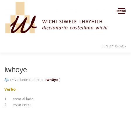
Saltar al contenido
Menú
ISSN 2718-8957
PRESENTACIÓN
PARA EL USUARIO
iwhoye
Bjo
(~ variante dialectal:
iwhäye
)
ORDEN ALFABÉTICO
CRÉDITOS
Verbo
1
estar al lado
2
estar cerca