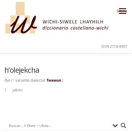
Saltar al contenido
Menú
ISSN 2718-8957
PRESENTACIÓN
PARA EL USUARIO
h’olejekcha
Pyo
(~ variante dialectal:
fwawun
)
ORDEN ALFABÉTICO
CRÉDITOS
1
jabón