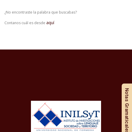
¿No encontraste la palabra que buscabas?
aquí
Contanos cuál es desde
Notas Gramaticales