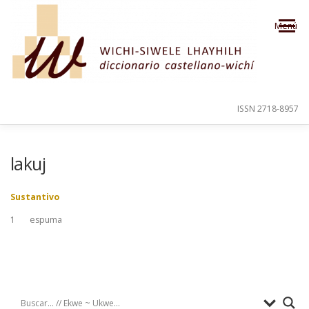
Saltar al contenido
Menú
ISSN 2718-8957
PRESENTACIÓN
PARA EL USUARIO
lakuj
Sustantivo
ORDEN ALFABÉTICO
CRÉDITOS
1
espuma