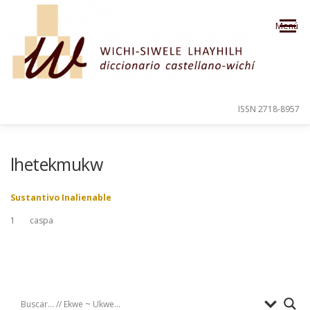
Saltar al contenido
Menú
ISSN 2718-8957
PRESENTACIÓN
PARA EL USUARIO
lhetekmukw
Sustantivo Inalienable
ORDEN ALFABÉTICO
CRÉDITOS
1
caspa