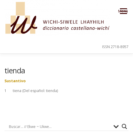
Saltar al contenido
Menú
ISSN 2718-8957
PRESENTACIÓN
PARA EL USUARIO
tienda
Sustantivo
ORDEN ALFABÉTICO
CRÉDITOS
1 tiena (Del español: tienda)