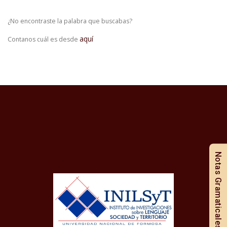
¿No encontraste la palabra que buscabas?
aquí
Contanos cuál es desde
Notas Gramaticales