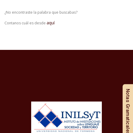
¿No encontraste la palabra que buscabas?
aquí
Contanos cuál es desde
Notas Gramaticales