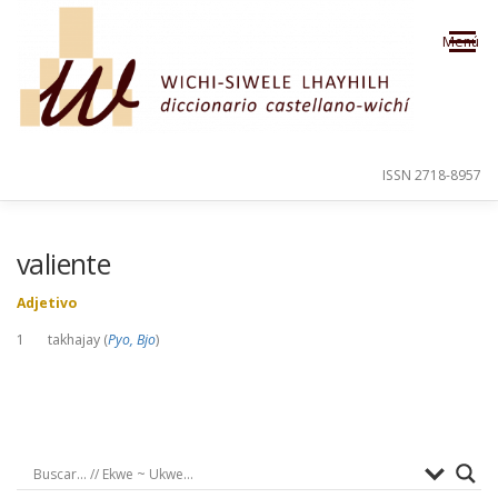
Saltar al contenido
Menú
ISSN 2718-8957
PRESENTACIÓN
PARA EL USUARIO
valiente
Adjetivo
ORDEN ALFABÉTICO
CRÉDITOS
1 takhajay (
Pyo, Bjo
)