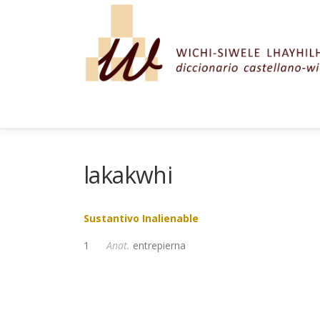
Saltar al contenido
lakakwhi
Sustantivo Inalienable
1
Anat.
entrepierna