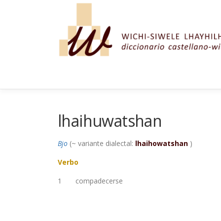
Saltar al contenido
lhaihuwatshan
Bjo
(~ variante dialectal:
lhaihowatshan
)
Verbo
1
compadecerse