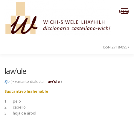
Saltar al contenido
Menú
ISSN 2718-8957
PRESENTACIÓN
PARA EL USUARIO
law’ule
Bjo
(~ variante dialectal:
law’ole
)
ORDEN ALFABÉTICO
CRÉDITOS
Sustantivo Inalienable
1
pelo
2
cabello
3
hoja de árbol