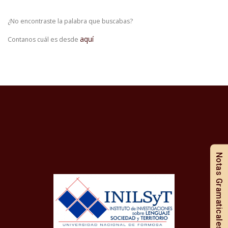
¿No encontraste la palabra que buscabas?
aquí
Contanos cuál es desde
Notas Gramaticales