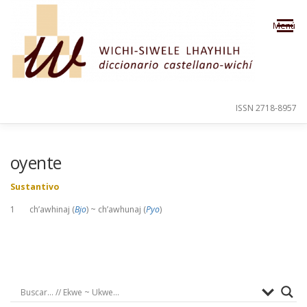
Saltar al contenido
Menú
ISSN 2718-8957
PRESENTACIÓN
PARA EL USUARIO
oyente
Sustantivo
ORDEN ALFABÉTICO
CRÉDITOS
1 ch’awhinaj (
Bjo
) ~ ch’awhunaj (
Pyo
)