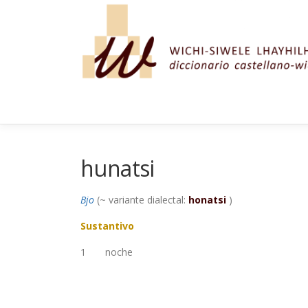
Saltar al contenido
hunatsi
Bjo
(~ variante dialectal:
honatsi
)
Sustantivo
1
noche