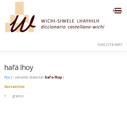
Saltar al contenido
Menú
ISSN 2718-8957
PRESENTACIÓN
PARA EL USUARIO
hal’ä lhoy
Pyo
(~ variante dialectal:
hal’o lhuy
)
ORDEN ALFABÉTICO
CRÉDITOS
Sustantivo
1
granos