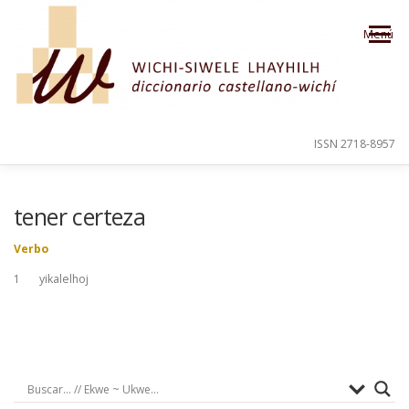
Saltar al contenido
Menú
ISSN 2718-8957
PRESENTACIÓN
PARA EL USUARIO
tener certeza
Verbo
ORDEN ALFABÉTICO
CRÉDITOS
1 yikalelhoj