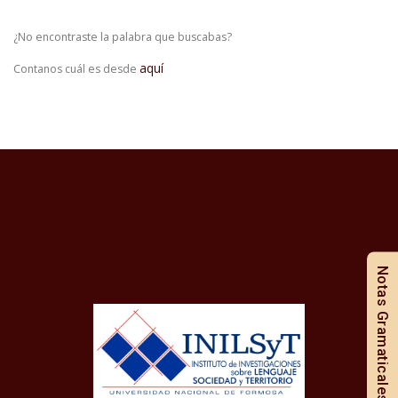
¿No encontraste la palabra que buscabas?
aquí
Contanos cuál es desde
Notas Gramaticales