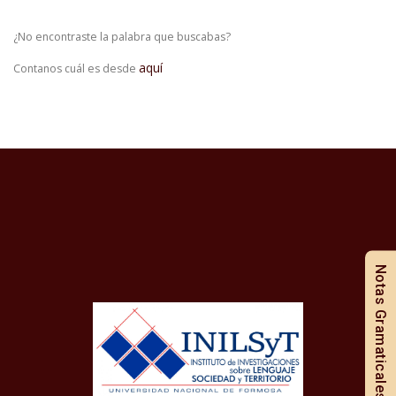
¿No encontraste la palabra que buscabas?
aquí
Contanos cuál es desde
Notas Gramaticales