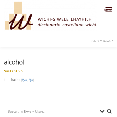
Saltar al contenido
Menú
ISSN 2718-8957
PRESENTACIÓN
PARA EL USUARIO
alcohol
Sustantivo
ORDEN ALFABÉTICO
CRÉDITOS
1 hat’es (
Pyo, Bjo
)