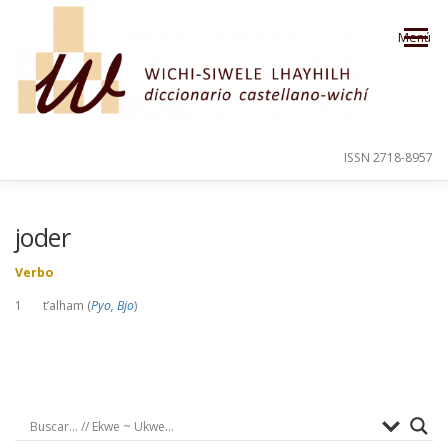
Saltar al contenido
Menú
ISSN 2718-8957
PRESENTACIÓN
PARA EL USUARIO
joder
Verbo
ORDEN ALFABÉTICO
CRÉDITOS
1 t’alham (
Pyo, Bjo
)