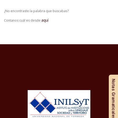
¿No encontraste la palabra que buscabas?
aquí
Contanos cuál es desde
Notas Gramaticales