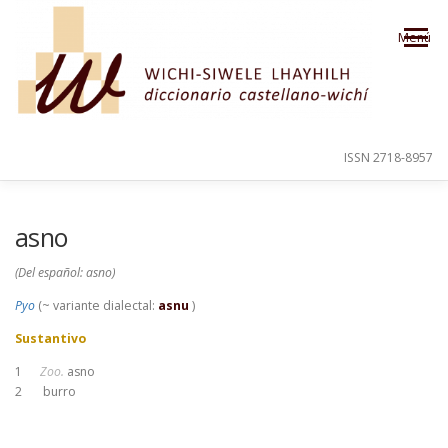
Saltar al contenido
Menú
ISSN 2718-8957
PRESENTACIÓN
PARA EL USUARIO
asno
(Del español: asno)
ORDEN ALFABÉTICO
CRÉDITOS
Pyo
(~ variante dialectal:
asnu
)
Sustantivo
1
Zoo.
asno
2
burro