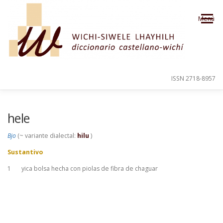
Saltar al contenido
Menú
ISSN 2718-8957
PRESENTACIÓN
PARA EL USUARIO
hele
Bjo
(~ variante dialectal:
hilu
)
ORDEN ALFABÉTICO
CRÉDITOS
Sustantivo
1
yica bolsa hecha con piolas de fibra de chaguar