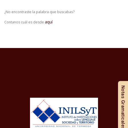
¿No encontraste la palabra que buscabas?
aquí
Contanos cuál es desde
Notas Gramaticales