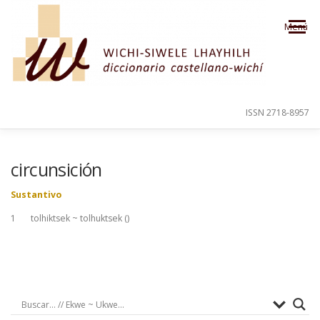
Saltar al contenido
Menú
ISSN 2718-8957
PRESENTACIÓN
PARA EL USUARIO
circunsición
Sustantivo
ORDEN ALFABÉTICO
CRÉDITOS
1 tolhiktsek ~ tolhuktsek (
)