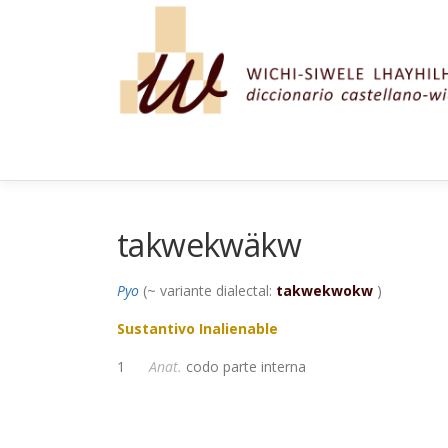
Saltar al contenido
takwekwäkw
Pyo
(~ variante dialectal:
takwekwokw
)
Sustantivo Inalienable
1
Anat.
codo parte interna