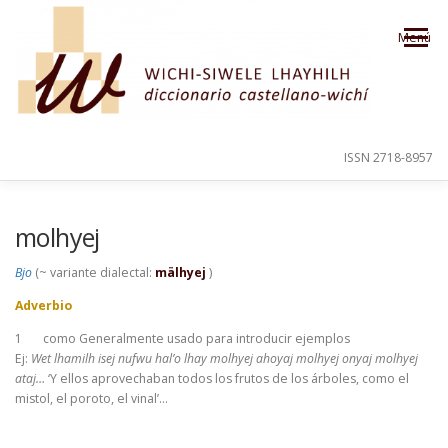
Saltar al contenido
Menú
ISSN 2718-8957
PRESENTACIÓN
PARA EL USUARIO
molhyej
Bjo
(~ variante dialectal:
mälhyej
)
ORDEN ALFABÉTICO
CRÉDITOS
Adverbio
1
como Generalmente usado para introducir ejemplos
Ej:
Wet lhamilh isej nufwu hal’o lhay molhyej ahoyaj molhyej onyaj molhyej
ataj…
‘Y ellos aprovechaban todos los frutos de los árboles, como el
mistol, el poroto, el vinal’…