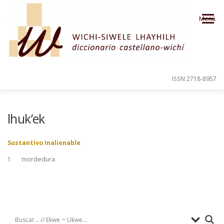
Saltar al contenido
Menú
ISSN 2718-8957
PRESENTACIÓN
PARA EL USUARIO
lhuk’ek
Sustantivo Inalienable
ORDEN ALFABÉTICO
CRÉDITOS
1
mordedura