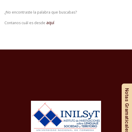
¿No encontraste la palabra que buscabas?
aquí
Contanos cuál es desde
Notas Gramaticales