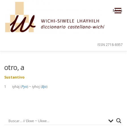
Saltar al contenido
Menú
ISSN 2718-8957
PRESENTACIÓN
PARA EL USUARIO
otro, a
Sustantivo
ORDEN ALFABÉTICO
CRÉDITOS
1 iyhäj (
Pyo
) ~ iyhoj (
Bjo
)