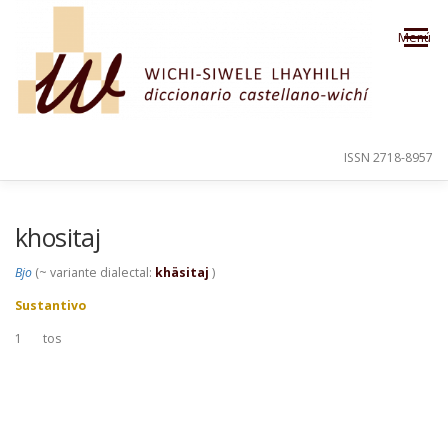
Saltar al contenido
Menú
ISSN 2718-8957
PRESENTACIÓN
PARA EL USUARIO
khositaj
Bjo
(~ variante dialectal:
khäsitaj
)
ORDEN ALFABÉTICO
CRÉDITOS
Sustantivo
1
tos