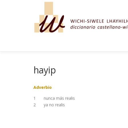
Saltar al contenido
hayip
Adverbio
1
nunca más realis
2
ya no realis