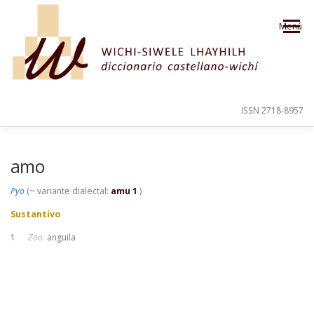
Saltar al contenido
Menú
ISSN 2718-8957
PRESENTACIÓN
PARA EL USUARIO
amo
Pyo
(~ variante dialectal:
amu 1
)
ORDEN ALFABÉTICO
CRÉDITOS
Sustantivo
1
Zoo.
anguila