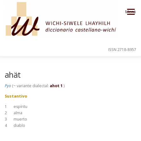
Saltar al contenido
Menú
ISSN 2718-8957
PRESENTACIÓN
PARA EL USUARIO
ahät
Pyo
(~ variante dialectal:
ahot 1
)
ORDEN ALFABÉTICO
CRÉDITOS
Sustantivo
1
espíritu
2
alma
3
muerto
4
diablo