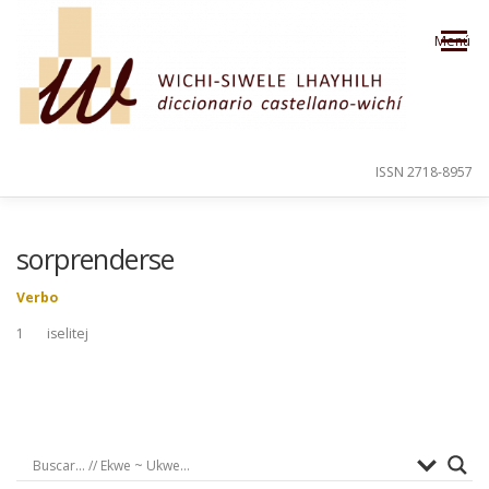
Saltar al contenido
Menú
ISSN 2718-8957
PRESENTACIÓN
PARA EL USUARIO
sorprenderse
Verbo
ORDEN ALFABÉTICO
CRÉDITOS
1 iselitej