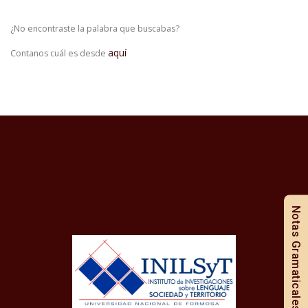
¿No encontraste la palabra que buscabas?
aquí
Contanos cuál es desde
Notas Gramaticales