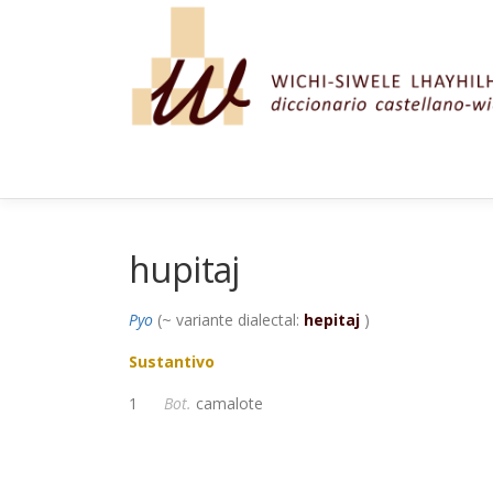
Saltar al contenido
hupitaj
Pyo
(~ variante dialectal:
hepitaj
)
Sustantivo
1
Bot.
camalote