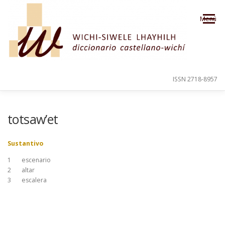
Saltar al contenido
Menú
ISSN 2718-8957
PRESENTACIÓN
PARA EL USUARIO
totsaw’et
Sustantivo
ORDEN ALFABÉTICO
CRÉDITOS
1
escenario
2
altar
3
escalera