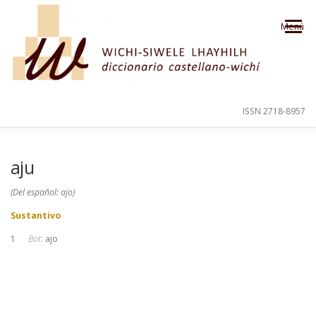
Saltar al contenido
Menú
ISSN 2718-8957
PRESENTACIÓN
PARA EL USUARIO
aju
(Del español: ajo)
ORDEN ALFABÉTICO
CRÉDITOS
Sustantivo
1
Bot.
ajo