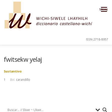
Saltar al contenido
Menú
ISSN 2718-8957
PRESENTACIÓN
PARA EL USUARIO
fwitsekw yelaj
Sustantivo
ORDEN ALFABÉTICO
CRÉDITOS
1
Bot.
carandillo